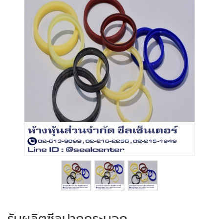
รับผลิตซีลปากกระบอก