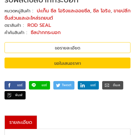
:
ปะเก็น ซีล โอริงและออยซีล
,
ซีล โอริง
,
ขายปลีก
หมวดหมู่สินค้า
ชิ้นส่วนและอะไหล่รถยนต์
:
ROD SEAL
ตราสินค้า
:
ซีลปากกระบอก
คำค้นสินค้า
ขอรายละเอียด
ขอใบเสนอราคา
แชร์
แชร์
Tweet
แชร์
อีเมล
พิมพ์
รายละเอียด