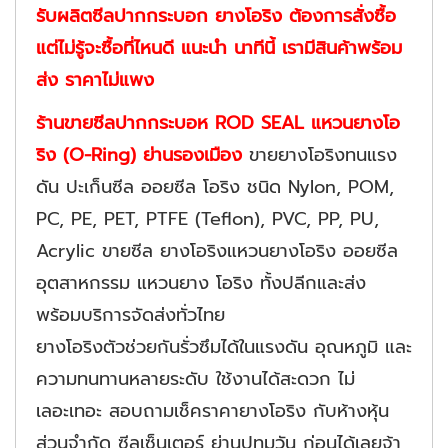
รับผลิตซีลปากกระบอก ยางโอริง ต้องการสั่งซื้อ
แต่ไม่รู้จะซื้อที่ไหนดี แนะนำ นาทีนี้ เรามีสินค้าพร้อม
ส่ง ราคาไม่แพง
ร้านขาย
ซีลปากกระบอห ROD SEAL
แหวนยางโอ
ริง (O-Ring) ย่านรองเมือง
ขายยางโอริงทนแรง
ดัน ปะเก็นซีล ออยซีล โอริง ชนิด Nylon, POM,
PC, PE, PET, PTFE (Teflon), PVC, PP, PU,
Acrylic ขายซีล ยางโอริงแหวนยางโอริง ออยซีล
อุตสาหกรรม แหวนยาง โอริง ทั้งปลีกและส่ง
พร้อมบริการจัดส่งทั่วไทย‎
ยางโอริงตัวช่วยกันรั่วซึมได้ในแรงดัน อุณหภูมิ และ
ความทนทานหลายระดับ ใช้งานได้สะดวก ไม่
เลอะเทอะ สอบถามเช็คราคายางโอริง กับห้างหุ้น
ส่วนจำกัด ซีลเซ็นเตอร์ ย่านปทุมวัน ก่อนได้เลยจ้า