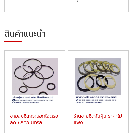
สินค้าแนะนำ
ขายส่งซีลกระบอกไฮดรอ
ร้านขายซีลกันฝุ่น ราคาไม่
ลิค ซีลคอนโทรล
แพง