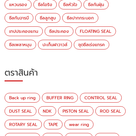
แหวนรอง
ซีลโอริง
ซีลหัวใจ
ซีลกันฝุ่น
ซีลกันจารบี
ซีลลูกสูบ
ซีลปากกระบอก
เทปประคองแกน
ซีลประคอง
FLOATING SEAL
ซีลเพลาหมุน
ปะเก็นฝาวาวล์
ชุดซีลเร่งแทรค
ตราสินค้า
Back up ring
BUFFER RING
CONTROL SEAL
DUST SEAL
NDK
PISTON SEAL
ROD SEAL
ROTARY SEAL
TAPE
wear ring