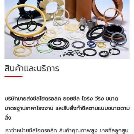
สินค้าและบริการ
บริษัทขายส่งซีลไฮดรอลิค ออยซีล โอริง วีริง ขนาด
มาตรฐานราคาโรงงาน และรับสั่งทำซีลตามแบบขนาดตาม
สั่ง
เราจำหน่ายซีลไฮดรอลิค สินค้าคุณภาพสูง ขายซีลลูกสูบ