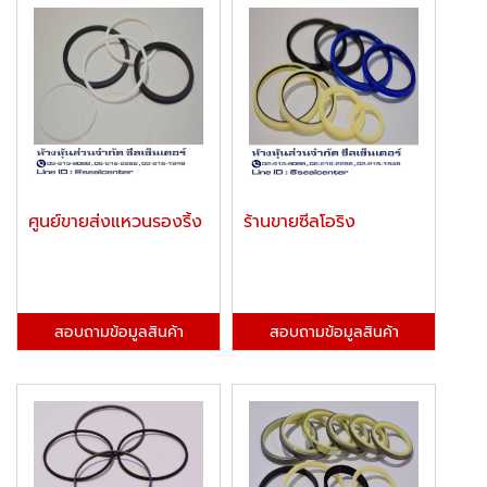
ศูนย์ขายส่งแหวนรองริ้ง
ร้านขายซีลโอริง
สอบถามข้อมูลสินค้า
สอบถามข้อมูลสินค้า