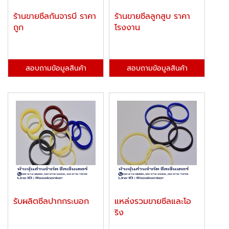
ร้านขายซีลกันจารบี ราคา
ร้านขายซีลลูกสูบ ราคา
ถูก
โรงงาน
สอบถามข้อมูลสินค้า
สอบถามข้อมูลสินค้า
รับผลิตซีลปากกระบอก
แหล่งรวมขายซีลและโอ
ริง