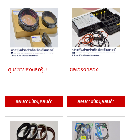
ศูนย์ขายส่งซีลกรุ๊ป
ซีลโอริงกล่อง
สอบถามข้อมูลสินค้า
สอบถามข้อมูลสินค้า