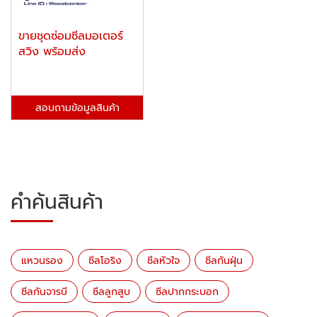
ขายชุดซ่อมซีลมอเตอร์
สวิง พร้อมส่ง
สอบถามข้อมูลสินค้า
คำค้นสินค้า
แหวนรอง
ซีลโอริง
ซีลหัวใจ
ซีลกันฝุ่น
ซีลกันจารบี
ซีลลูกสูบ
ซีลปากกระบอก